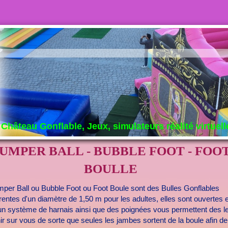
Château Gonflable, Jeux, simulateurs réalité virtuell
UMPER BALL - BUBBLE FOOT - FOO
BOULLE
per Ball ou Bubble Foot ou Foot Boule sont des Bulles Gonflables
rentes d'un diamètre de 1,50 m pour les adultes, elles sont ouvertes e
 un système de harnais ainsi que des poignées vous permettent des l
ir sur vous de sorte que seules les jambes sortent de la boule afin d