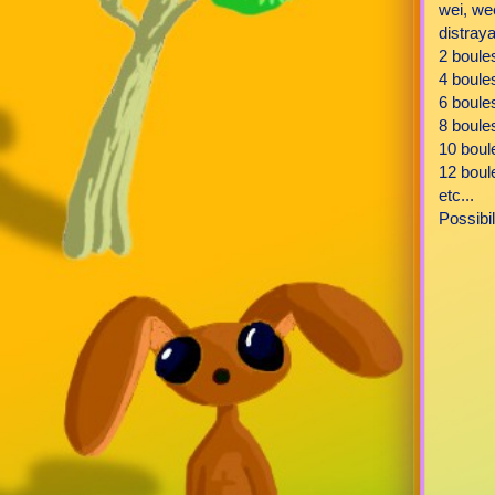
wei, wee
distraya
2 boules
4 boules
6 boules
8 boules
10 boul
12 boul
etc...
Possibi