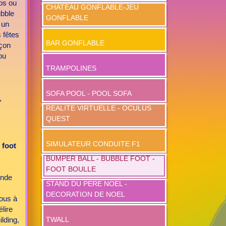
os ou
CHATEAU GONFLABLE-JEU
ubble
GONFLABLE
 un
 fêtes
BAR GONFLABLE
rçon
ou
TRAMPOLINES
SOFA POOL - POOL SOFA
,
REALITE VIRTUELLE - OCULUS
QUEST
SIMULATEUR CONDUITE F1
 foot
BUMPER BALL - BUBBLE FOOT -
FOOT BOULLE
onde
STAND DU PERE NOEL -
DECORATION DE NOEL
ous à
lire
ilding,
TWALL