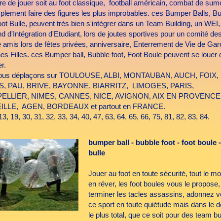
re de jouer soit au foot classique, football américain, combat de sum
mplement faire des figures les plus improbables. ces Bumper Balls, B
oot Bulle, peuvent très bien s'intégrer dans un Team Building, un WEI,
 d'Intégration d'Etudiant, lors de joutes sportives pour un comité des
e amis lors de fêtes privées, anniversaire, Enterrement de Vie de Ga
es Filles. ces Bumper ball, Bubble foot, Foot Boule peuvent se louer 
r.
ous déplaçons sur TOULOUSE, ALBI, MONTAUBAN, AUCH, FOIX,
, PAU, BRIVE, BAYONNE, BIARRITZ, LIMOGES, PARIS,
LLIER, NIMES, CANNES, NICE, AVIGNON, AIX EN PROVENCE
LLE, AGEN, BORDEAUX et partout en FRANCE.
13, 19, 30, 31, 32, 33, 34, 40, 47, 63, 64, 65, 66, 75, 81, 82, 83, 84.
bumper ball - bubble foot - foot boule -
bulle
Jouer au foot en toute sécurité, tout le m
en réver, les foot boules vous le propose,
terminer les tacles assassins, adonnez v
ce sport en toute quiétude mais dans le dé
le plus total, que ce soit pour des team bu