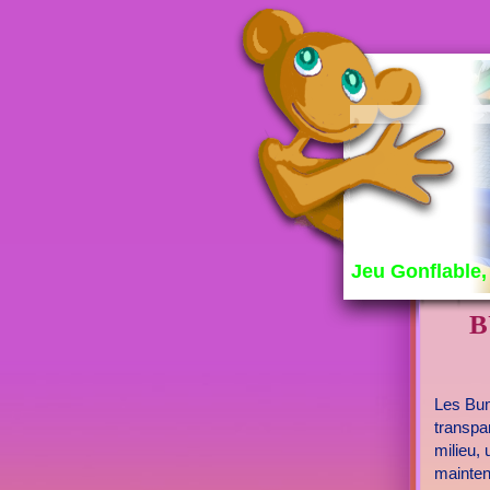
Jeu Gonflable, 
B
Les Bum
transpa
milieu,
mainten