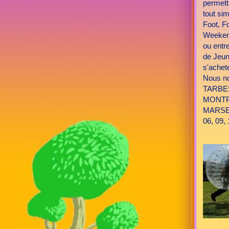
permett
tout si
Foot, F
Weekend
ou entr
de Jeun
s'achete
Nous n
TARBES
MONTPE
MARSEI
06, 09, 