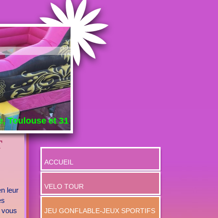
e, Toulouse et 31
T
ACCUEIL
VELO TOUR
n leur
es
e vous
JEU GONFLABLE-JEUX SPORTIFS