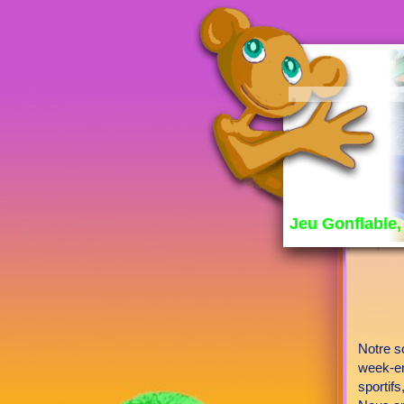
Jeu Gonflable, 
Notre s
week-en
sportifs