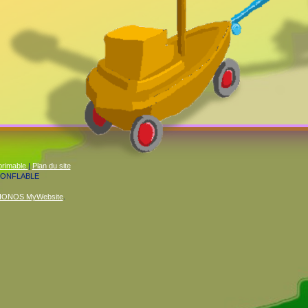
primable
|
Plan du site
GONFLABLE
IONOS MyWebsite
.