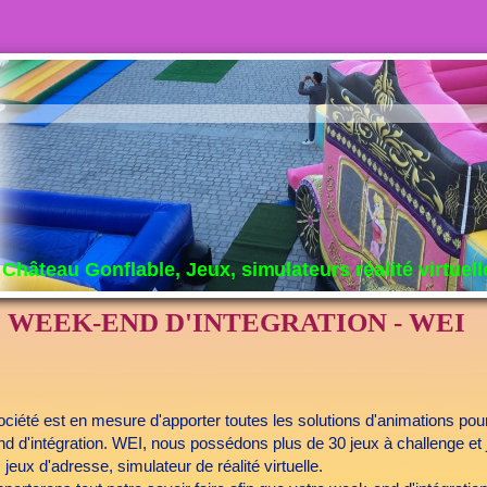
Château Gonflable, Jeux, simulateurs réalité virtuell
WEEK-END D'INTEGRATION - WEI
ociété est en mesure d'apporter toutes les solutions d'animations pou
d d'intégration. WEI, nous possédons plus de 30 jeux à challenge et 
, jeux d'adresse, simulateur de réalité virtuelle.