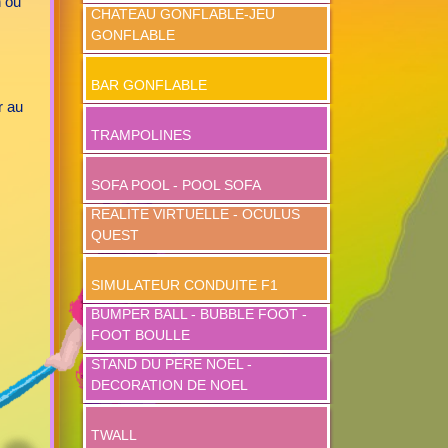
n ou
CHATEAU GONFLABLE-JEU
GONFLABLE
BAR GONFLABLE
r au
TRAMPOLINES
SOFA POOL - POOL SOFA
REALITE VIRTUELLE - OCULUS
QUEST
SIMULATEUR CONDUITE F1
BUMPER BALL - BUBBLE FOOT -
FOOT BOULLE
STAND DU PERE NOEL -
DECORATION DE NOEL
TWALL