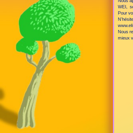
Nous app
WEI, soi
Pour vo
N'hésite
www.eli
Nous re
mieux v